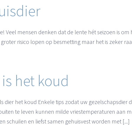
uisdier
ente! Veel mensen denken dat de lente hét seizoen is om
 groter risico lopen op besmetting maar het is zeker ra
 is het koud
s dier het koud Enkele tips zodat uw gezelschapsdie
buiten te leven kunnen milde vriestemperaturen aan m
n schuilen en liefst samen gehuisvest worden met [...]