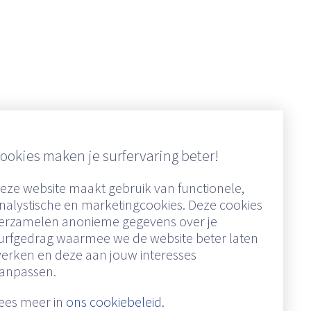
over de hele wereld voorkomen, de
 ziektebeelden bij uw hond kunnen
ookies maken je surfervaring beter!
sen kunnen infecteren ( zoönose) is een
eze website maakt gebruik van functionele,
nalystische en marketingcookies. Deze cookies
erzamelen anonieme gegevens over je
urfgedrag waarmee we de website beter laten
erken en deze aan jouw interesses
Vorige
1
2
anpassen.
ees meer in
ons cookiebeleid.