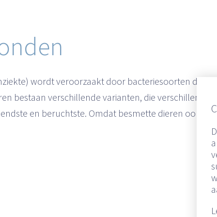
 honden
enziekte) wordt veroorzaakt door bacteriesoorten die 
en bestaan verschillende varianten, die verschillende
C
kendste en beruchtste. Omdat besmette dieren ook men
D
a
v
s
w
a
L