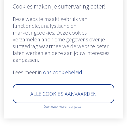
Cookies maken je surfervaring beter!
Deze website maakt gebruik van
functionele, analystische en
marketingcookies. Deze cookies
verzamelen anonieme gegevens over je
Remuneratiebeleid
|
Cookiebeleid
|
Privacy clausule
|
Disclaimer
|
IDD
surfgedrag waarmee we de website beter
Richtlijn
|
Created by Insucommerce
|
Powered by Stratton Maes
laten werken en deze aan jouw interesses
aanpassen.
Lees meer in
ons cookiebeleid.
ALLE COOKIES AANVAARDEN
Cookievoorkeuren aanpassen