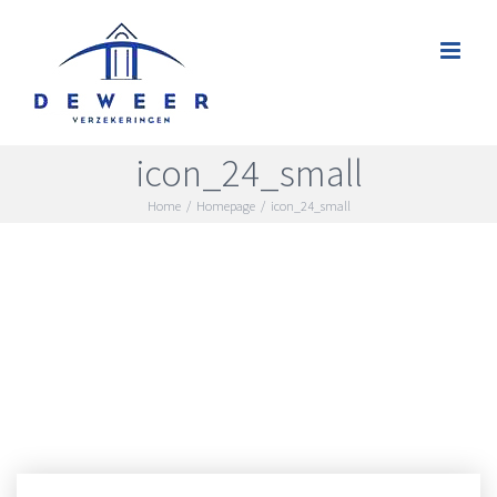
Skip
to
content
icon_24_small
Home
/
Homepage
/
icon_24_small