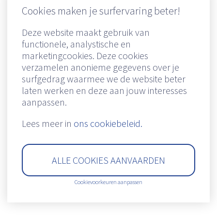
Cookies maken je surfervaring beter!
Deze website maakt gebruik van
functionele, analystische en
marketingcookies. Deze cookies
verzamelen anonieme gegevens over je
Remuneratiebeleid
|
Cookiebeleid
|
Privacy clausule
|
Disclaimer
|
IDD
surfgedrag waarmee we de website beter
Richtlijn
|
Created by Insucommerce
|
Powered by Stratton Maes
laten werken en deze aan jouw interesses
aanpassen.
Lees meer in
ons cookiebeleid.
ALLE COOKIES AANVAARDEN
Cookievoorkeuren aanpassen