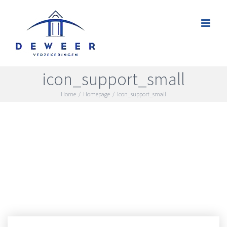
Skip
to
content
icon_support_small
Home
/
Homepage
/
icon_support_small