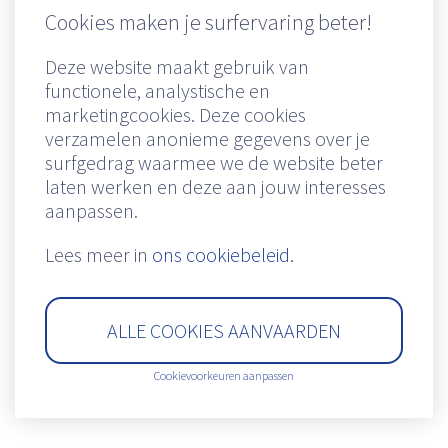
Cookies maken je surfervaring beter!
Deze website maakt gebruik van
functionele, analystische en
marketingcookies. Deze cookies
verzamelen anonieme gegevens over je
Remuneratiebeleid
|
Cookiebeleid
|
Privacy clausule
|
Disclaimer
|
IDD
surfgedrag waarmee we de website beter
Richtlijn
|
Created by Insucommerce
|
Powered by Stratton Maes
laten werken en deze aan jouw interesses
aanpassen.
Lees meer in
ons cookiebeleid.
ALLE COOKIES AANVAARDEN
Cookievoorkeuren aanpassen