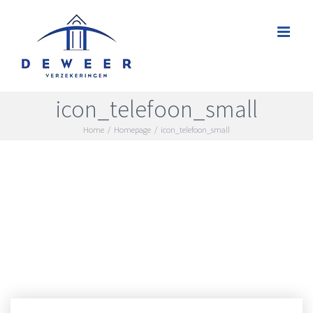
Skip
to
content
icon_telefoon_small
Home
/
Homepage
/
icon_telefoon_small